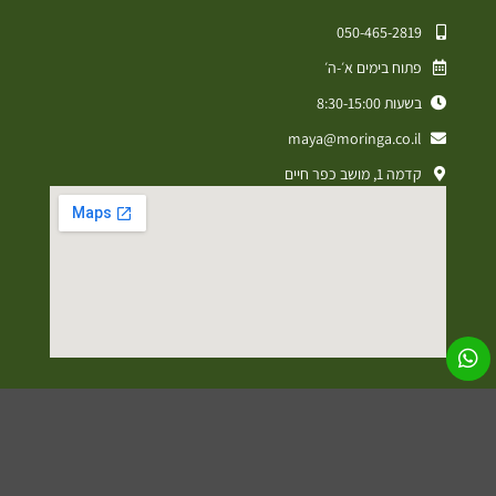
050-465-2819⁩
פתוח בימים א׳-ה׳
בשעות 8:30-15:00
maya@moringa.co.il
קדמה 1, מושב כפר חיים