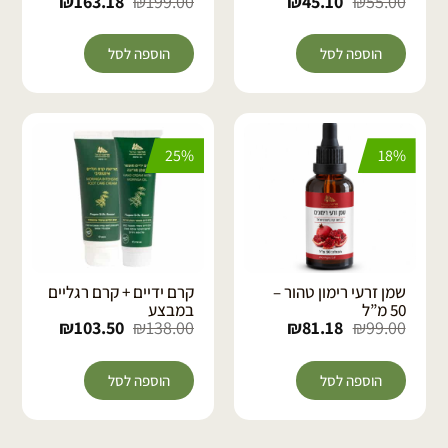
₪
163.18
₪
199.00
₪
45.10
₪
55.00
הוספה לסל
הוספה לסל
25%
18%
שמן זרעי רימון טהור –
קרם ידיים + קרם רגליים
50 מ”ל
במבצע
₪
103.50
₪
138.00
₪
81.18
₪
99.00
הוספה לסל
הוספה לסל