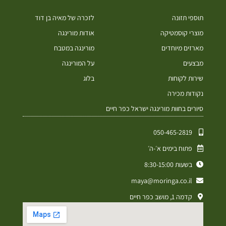
תוספי תזונה
לזכרה של מאיה בן דוד
מוצרי קוסמטיקה
אודות מורינגה
מארזים מיוחדים
מורינגה במטבח
מבצעים
על המורינגה
שירות לקוחות
בלוג
נקודות מכירה
סיורים בחוות מורינגה ישראל כפר חיים
050-465-2819⁩
פתוח בימים א׳-ה׳
בשעות 8:30-15:00
maya@moringa.co.il
קדמה 1, מושב כפר חיים