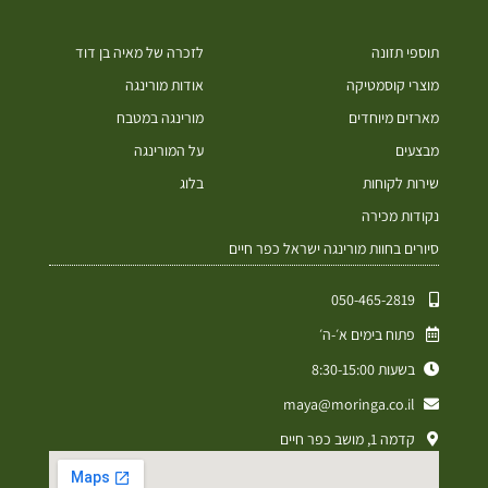
תוספי תזונה
לזכרה של מאיה בן דוד
מוצרי קוסמטיקה
אודות מורינגה
מארזים מיוחדים
מורינגה במטבח
מבצעים
על המורינגה
שירות לקוחות
בלוג
נקודות מכירה
סיורים בחוות מורינגה ישראל כפר חיים
050-465-2819⁩
פתוח בימים א׳-ה׳
בשעות 8:30-15:00
maya@moringa.co.il
קדמה 1, מושב כפר חיים