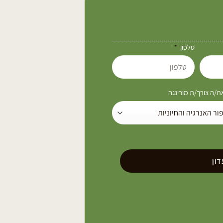
טלפון
/ה צורך/ת מורינגה
ון