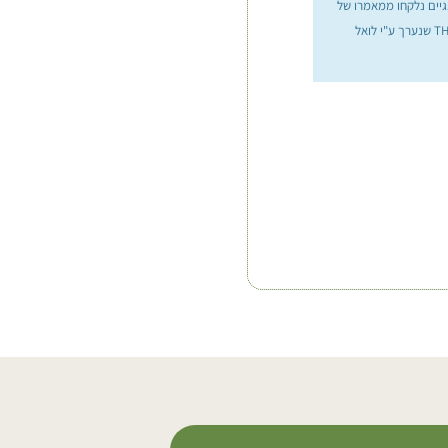
גיים נלקחו ממאמרו של
מארק א. אולסון בספר THE MIRACLE TREE שנערך ע"י לואל