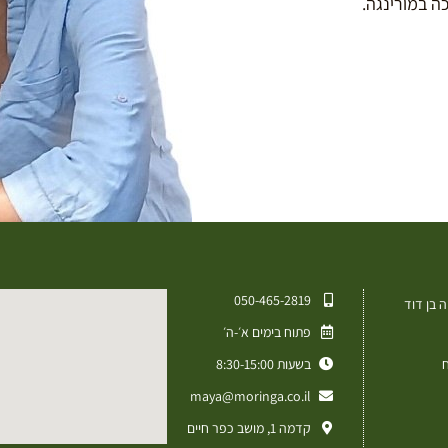
050-465-2819⁩
 בן דוד
פתוח בימים א׳-ה׳
ח
בשעות 8:30-15:00
maya@moringa.co.il
קדמה 1, מושב כפר חיים