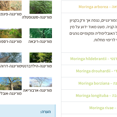
Moringa a
מורינגה-פיגמ
מורינגה-סטנופטלה
ורינגיים, נצפה אך ורק בקניון
ה קניה. מעט מאוד ידוע על מין
 האובליפוליה ומקומיים נוהגים
ריפוי מחלות.
מורינגה-ריבאה
מורינגה-רספו
Moringa hild
מורינגה-הילדברנטי
מורינגה-דרוהר
Moringa
Moringa 
מורינגה-ארבוריאה
מורינגה-אובלי
Moringa l
Mor
הערה: