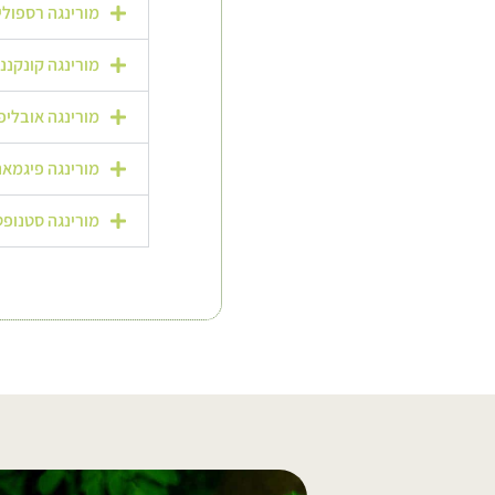
מורינגה רספוליאנה – poliana
מורינגה קונקננסיס – canensis
מורינגה אובליפוליה – ifolia
מורינגה פיגמאה – a pygmaea
מורינגה סטנופטלה – nopetala