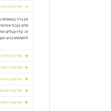
מורינגה ארבוריאה – rborea
מין נדיר במשפחת המ
סלעי בגבול איתיופי
זה. עליו עגולים כשל
להשתמש בגזע העץ ל
מורינגה הילדברנטי – ebrantii
מורינגה דרוהרדי –  drouhardii
מורינגה בורזיאנה – borziana
מורינגה לונגיטובה – ongituba
מורינגה ריבאה – inga rivae