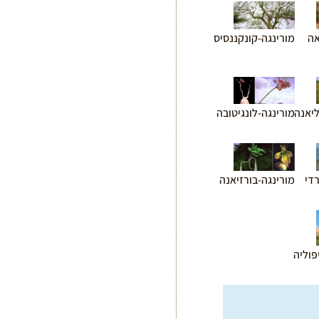
אה
מורינגה-קונקננסיס
ליאנה
מורינגה-לונגיטובה
די
מורינגה-בורזיאנה
פוליה