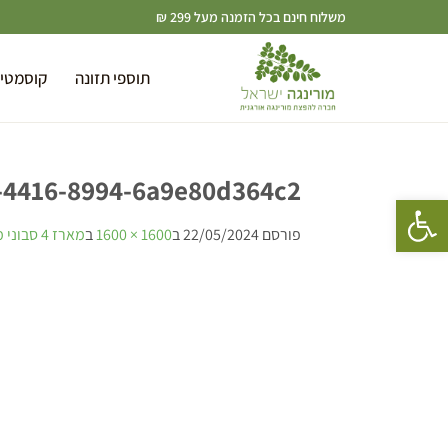
משלוח חינם בכל הזמנה מעל 299 ₪
תוספי תזונה
קוסמטי
-4416-8994-6a9e80d364c2
פתח סרגל נגישות
פורסם
22/05/2024
ב
1600 × 1600
ב
מארז 4 סבוני מורינגה ישראל + סבון במתנה!