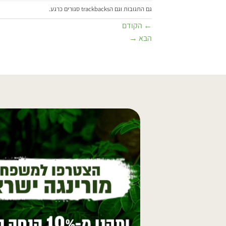
גם התגובות וגם הtrackbacks סגורים כרגע.
←
הקודם
הבא
→