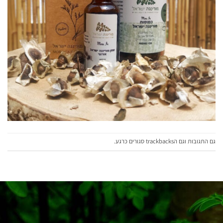
גם התגובות וגם הtrackbacks סגורים כרגע.