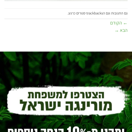
גם התגובות וגם הtrackbacks סגורים כרגע.
←
הקודם
הבא
→