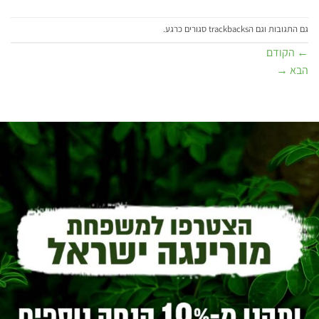
גם התגובות וגם הtrackbacks סגורים כרגע.
←
הקודם
הבא
→