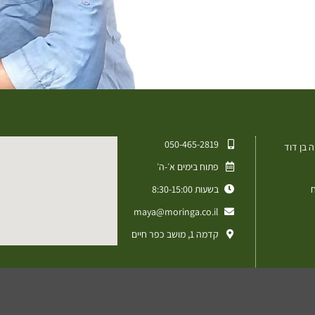
050-465-2819⁩
 בן דוד
פתוח בימים א׳-ה׳
ח
בשעות 8:30-15:00
maya@moringa.co.il
קדמה 1, מושב כפר חיים