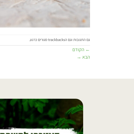
גם התגובות וגם הtrackbacks סגורים כרגע.
←
הקודם
הבא
→