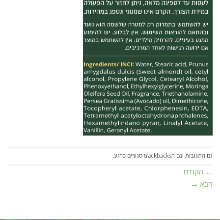
גם התגובות וגם הtrackbacks סגורים כרגע.
←
הקודם
הבא
→