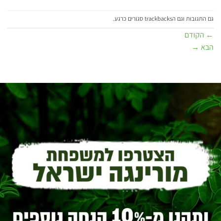
גם התגובות וגם הtrackbacks סגורים כרגע.
←
הקודם
הבא
→