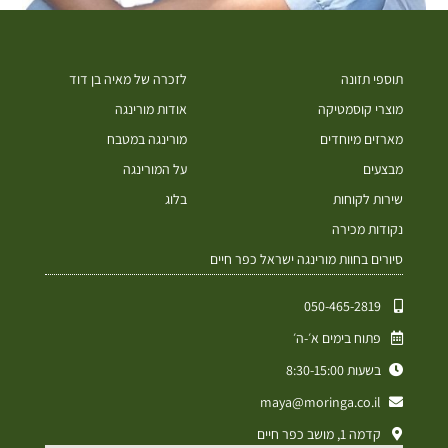
תוספי תזונה
לזכרה של מאיה בן דוד
מוצרי קוסמטיקה
אודות מורינגה
מארזים מיוחדים
מורינגה במטבח
מבצעים
על המורינגה
שירות לקוחות
בלוג
נקודות מכירה
סיורים בחוות מורינגה ישראל כפר חיים
050-465-2819⁩
פתוח בימים א׳-ה׳
בשעות 8:30-15:00
maya@moringa.co.il
קדמה 1, מושב כפר חיים