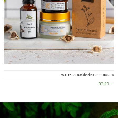
גם התגובות וגם הtrackbacks סגורים כרגע.
←
הקודם