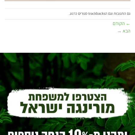
גם התגובות וגם הtrackbacks סגורים כרגע.
←
הקודם
הבא
→