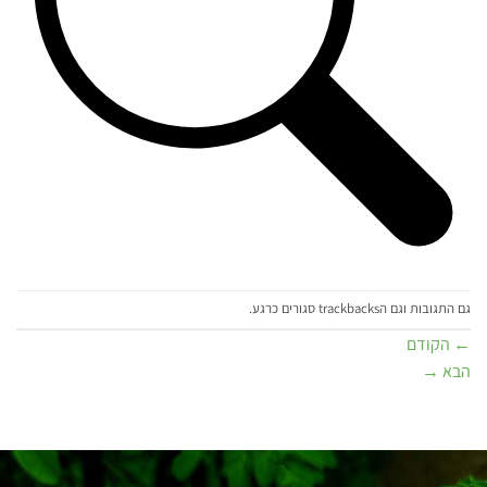
גם התגובות וגם הtrackbacks סגורים כרגע.
←
הקודם
הבא
→