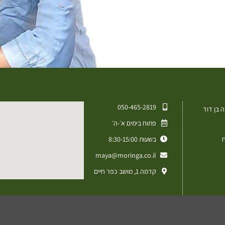
050-465-2819⁩
 בן דוד
פתוח בימים א׳-ה׳
ח
בשעות 8:30-15:00
maya@moringa.co.il
קדמה 1, מושב כפר חיים