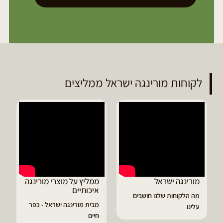
לקוחות מורינגה ישראל ממליצים
ראל
ממליץ על מוצרי מורינגה
דיוויד ממליץ על טב
איכותיים
מורינגה
לנו חושבים
מבית מורינגה ישראל - כפר
הפסקתי לסבול מהתקפ
חיים
גאוט ודלקות