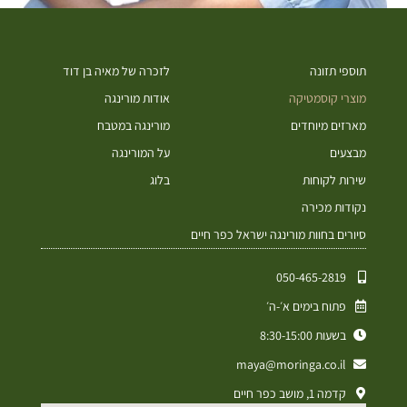
תוספי תזונה
לזכרה של מאיה בן דוד
מוצרי קוסמטיקה
אודות מורינגה
מארזים מיוחדים
מורינגה במטבח
מבצעים
על המורינגה
שירות לקוחות
בלוג
נקודות מכירה
סיורים בחוות מורינגה ישראל כפר חיים
050-465-2819⁩
פתוח בימים א׳-ה׳
בשעות 8:30-15:00
maya@moringa.co.il
קדמה 1, מושב כפר חיים