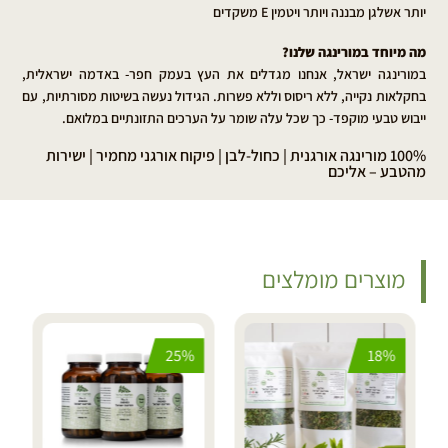
יותר אשלגן מבננה ויותר ויטמין E משקדים
מה מיוחד במורינגה שלנו?
במורינגה ישראל, אנחנו מגדלים את העץ בעמק חפר- באדמה ישראלית,
בחקלאות נקייה, ללא ריסוס וללא פשרות. הגידול נעשה בשיטות מסורתיות, עם
ייבוש טבעי מוקפד- כך שכל עלה שומר על הערכים התזונתיים במלואם.
100% מורינגה אורגנית | כחול-לבן | פיקוח אורגני מחמיר | ישירות
מהטבע – אליכם
מוצרים מומלצים
25%
18%