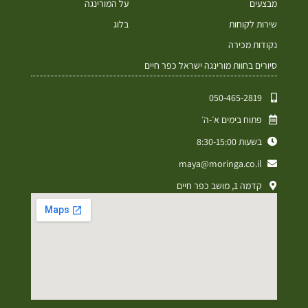
מבצעים
על המורינגה
שירות לקוחות
בלוג
נקודות מכירה
סיורים בחוות מורינגה ישראל כפר חיים
050-465-2819⁩
פתוח בימים א׳-ה׳
בשעות 8:30-15:00
maya@moringa.co.il
קדמה 1, מושב כפר חיים