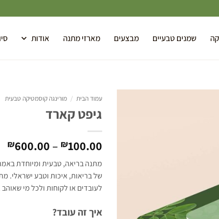
קה
שמנים טבעיים
מבצעים
מארזי מתנה
אודות
סיו
עמוד הבית
/
מורינגה קוסמטיקה טבעית
גיפט קארד
Add to
wishlist
600.00
–
100.00
₪
₪
מתנה בריאה, טבעית ומיוחדת באמת 
של בריאות, איכות וטבע ישראלי. מ
לעובדים או לקוחות ולכל מי שאוהב 
איך זה עובד?