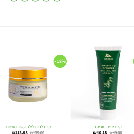
18% -
to
Add to
st
wishlist
קרם ידיים מורינגה
קרם לחות לילה עשיר מורינגה
₪
113.98
₪
139.00
₪
40.18
₪
49.00