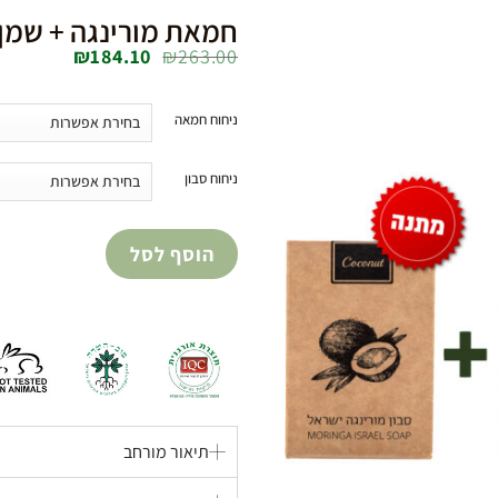
חמאת מורינגה + שמן מורינגה 30 מ”ל
₪
184.10
₪
263.00
Add to
wishlist
ניחוח חמאה
ניחוח סבון
הוסף לסל
תיאור מורחב