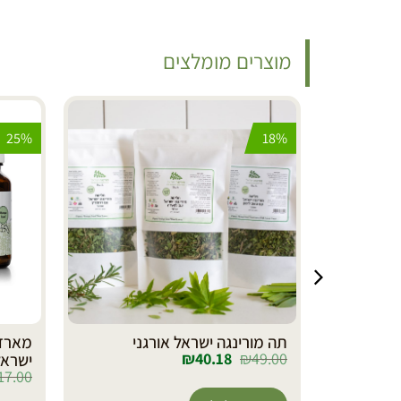
מוצרים מומלצים
25%
18%
ני טהור
תה מורינגה ישראל אורגני
₪
40.18
₪
49.00
ישראל
17.00