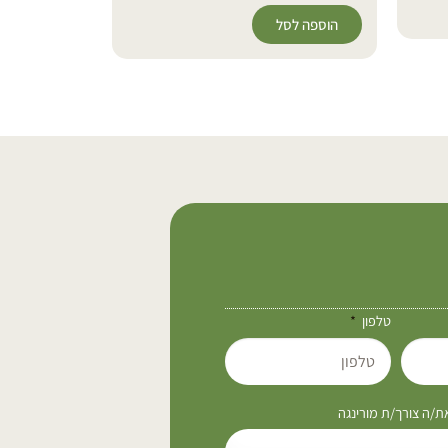
הוספה לס
הוספה לסל
טלפון
/ה צורך/ת מורינגה