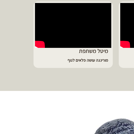
יונית ממליצ
על נפלאות שמן
מיטל משתפת
מורינגה עושה פלאים לגוף