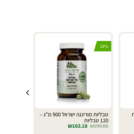
18%
18%
ת
טבליות מורינגה ישראל 900 מ”ג –
קרם ידיים מ
18
₪
49.00
120 טבליות
₪
163.18
₪
199.00