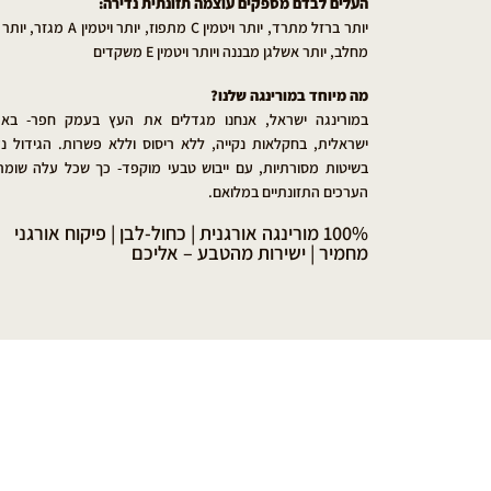
העלים לבדם מספקים עוצמה תזונתית נדירה:
יותר ברזל מתרד, יותר ויטמין C מתפוז, יותר ויטמין
מחלב, יותר אשלגן מבננה ויותר ויטמין E משקדים
מה מיוחד במורינגה שלנו?
במורינגה ישראל, אנחנו מגדלים את העץ בעמק חפר- בא
ישראלית, בחקלאות נקייה, ללא ריסוס וללא פשרות. הגידול נ
בשיטות מסורתיות, עם ייבוש טבעי מוקפד- כך שכל עלה שומר
הערכים התזונתיים במלואם.
100% מורינגה אורגנית | כחול-לבן | פיקוח אורגני
מחמיר | ישירות מהטבע – אליכם