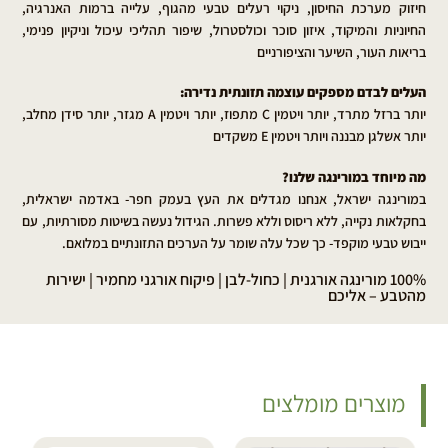
חיזוק מערכת החיסון, ניקוי רעלים טבעי מהגוף, עלייה ברמות האנרגיה,
החיוניות והמיקוד, איזון סוכר וכולסטרול, שיפור תהליכי עיכול וניקיון פנימי,
בריאות העור, השיער והציפורניים
העלים לבדם מספקים עוצמה תזונתית נדירה:
יותר ברזל מתרד, יותר ויטמין C מתפוז, יותר ויטמין A מגזר, יותר סידן מחלב,
יותר אשלגן מבננה ויותר ויטמין E משקדים
מה מיוחד במורינגה שלנו?
במורינגה ישראל, אנחנו מגדלים את העץ בעמק חפר- באדמה ישראלית,
בחקלאות נקייה, ללא ריסוס וללא פשרות. הגידול נעשה בשיטות מסורתיות, עם
ייבוש טבעי מוקפד- כך שכל עלה שומר על הערכים התזונתיים במלואם.
100% מורינגה אורגנית | כחול-לבן | פיקוח אורגני מחמיר | ישירות
מהטבע – אליכם
מוצרים מומלצים