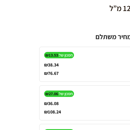
במחיר משתלם
חסכון של
13.53
₪
₪
38.34
₪
76.67
חסכון של
27.06
₪
₪
36.08
₪
108.24