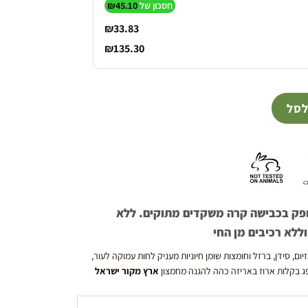
חסכון של
45.10
₪
₪
33.83
₪
135.30
לסל
, מופק בכבישה קרה משקדים מתוקים. ללא
ללא רכיבים מן החי
 עשיר בויטמין E, מכיל מגנזיום, סידן, ברזל וחומצות שומן חיוניות מעניק לחות עמוקה לעור,
ג בקלות ארוז באריזה כהה להגנה מחמצון
ארץ מקור ישראל