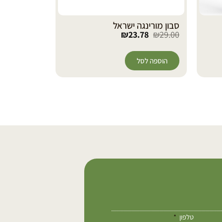
סבון מורינגה ישראל
₪
23.78
₪
29.00
מ”ג – 120 כמוסות
8
₪
139.00
הוספה לסל
הוספה לס
טלפון