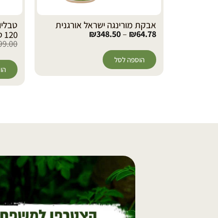
לי מורינגה
אבקת מורינגה ישראל אורגנית
₪
348.50
–
₪
64.78
120 טבליות
99.00
הוספה לסל
הו