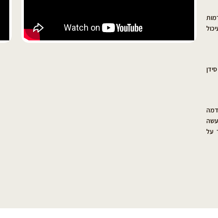
מות
יכול
 A מגזר, יותר סידן
דמה
עשה
 על