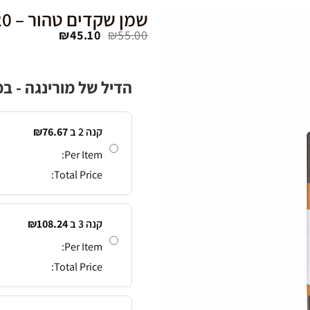
שמן שקדים טהור – 120 מ”ל
₪
45.10
₪
55.00
Add to
wishlist
הדיל של מורינגה - 
קנה 2 ב
76.67
₪
Per Item:
Total Price:
קנה 3 ב
108.24
₪
Per Item:
Total Price: