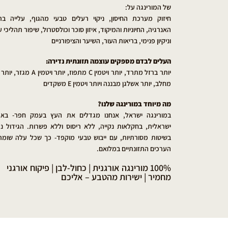
של המורינגה על:
חיזוק מערכת החיסון, ניקוי רעלים טבעי מהגוף, עלייה בר
האנרגיה, החיוניות והמיקוד, איזון סוכר וכולסטרול, שיפור תהליכי ע
וניקיון פנימי, בריאות העור, השיער והציפורניים
העלים לבדם מספקים עוצמה תזונתית נדירה:
יותר ברזל מתרד, יותר ויטמין C מתפוז, יותר ויטמין
מחלב, יותר אשלגן מבננה ויותר ויטמין E משקדים
מה מיוחד במורינגה שלנו?
במורינגה ישראל, אנחנו מגדלים את העץ בעמק חפר- בא
ישראלית, בחקלאות נקייה, ללא ריסוס וללא פשרות. הגידול נ
בשיטות מסורתיות, עם ייבוש טבעי מוקפד- כך שכל עלה שומר
הערכים התזונתיים במלואם.
100% מורינגה אורגנית | כחול-לבן | פיקוח אורגני
מחמיר | ישירות מהטבע – אליכם