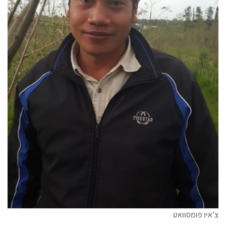
צ’איו פומסוואט