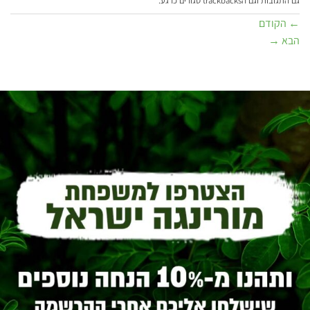
גם התגובות וגם הtrackbacks סגורים כרגע.
←
הקודם
הבא
→