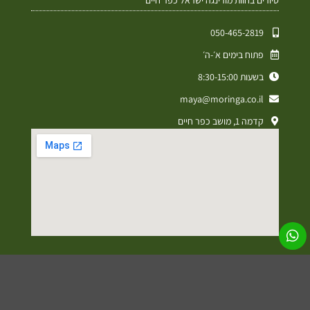
050-465-2819⁩
פתוח בימים א׳-ה׳
בשעות 8:30-15:00
maya@moringa.co.il
קדמה 1, מושב כפר חיים