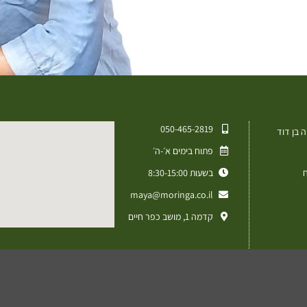
050-465-2819⁩
 בן דוד
פתוח בימים א׳-ה׳
ח
בשעות 8:30-15:00
maya@moringa.co.il
קדמה 1, מושב כפר חיים