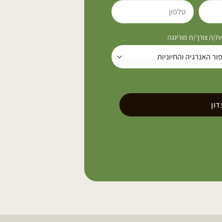
/ה צורך/ת מורינגה
ון