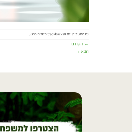
גם התגובות וגם הtrackbacks סגורים כרגע.
←
הקודם
הבא
→