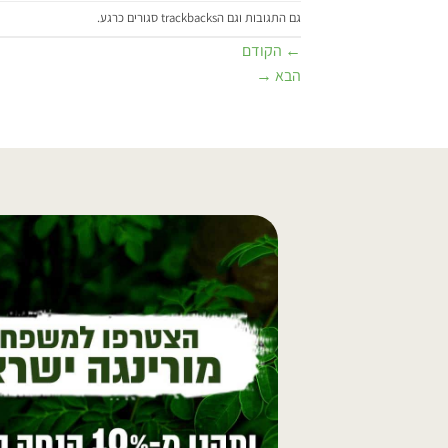
גם התגובות וגם הtrackbacks סגורים כרגע.
←
הקודם
הבא
→