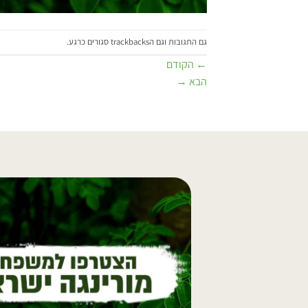
גם התגובות וגם הtrackbacks סגורים כרגע.
←
הקודם
הבא
→