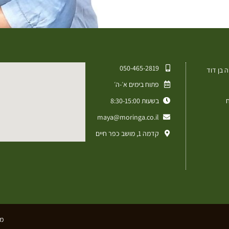
050-465-2819⁩
 בן דוד
פתוח בימים א׳-ה׳
ח
בשעות 8:30-15:00
maya@moringa.co.il
קדמה 1, מושב כפר חיים
מד