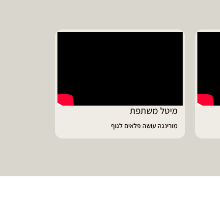
יונית ממליצ
על נפלאות שמן
מיטל משתפת
מורינגה עושה פלאים לגוף