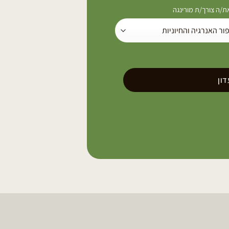
/ה צורך/ת מורינגה
ון