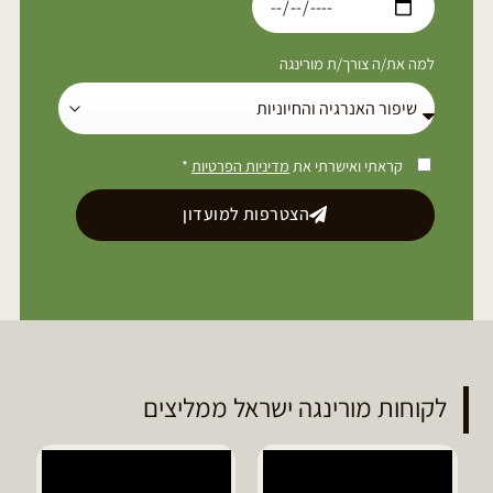
למה את/ה צורך/ת מורינגה
קראתי ואישרתי את
מדיניות הפרטיות
*
הצטרפות למועדון
לקוחות מורינגה ישראל ממליצים
די
מו