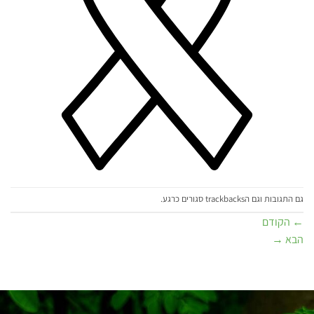
גם התגובות וגם הtrackbacks סגורים כרגע.
←
הקודם
הבא
→