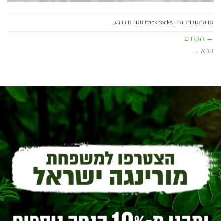
גם התגובות וגם הtrackbacks סגורים כרגע.
←
הקודם
הבא
→