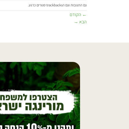
גם התגובות וגם הtrackbacks סגורים כרגע.
←
הקודם
הבא
→