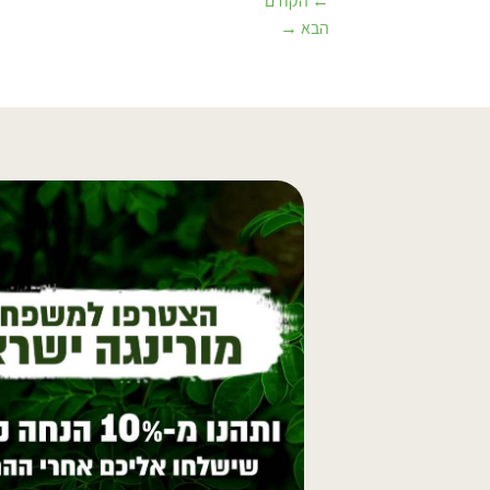
←
הקודם
הבא
→