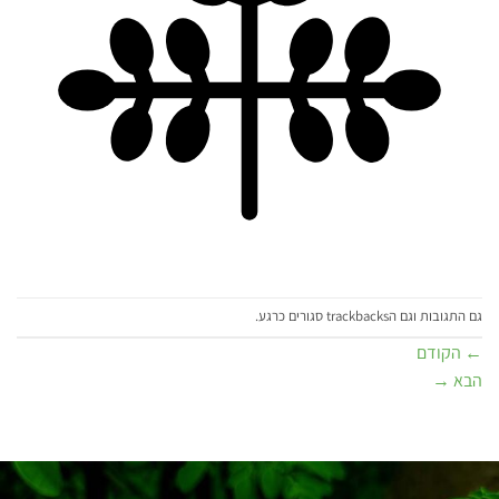
גם התגובות וגם הtrackbacks סגורים כרגע.
←
הקודם
הבא
→