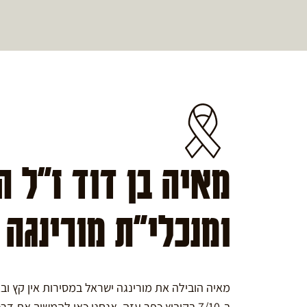
מאיה בן דוד ז"ל 
ומנכלי"ת מורינגה
מאיה הובילה את מורינגה ישראל במסירות אין קץ ו
ב-7/10 בקיבוץ כפר עזה. אנחנו כאן להמשיך את דרכה במורינגה.