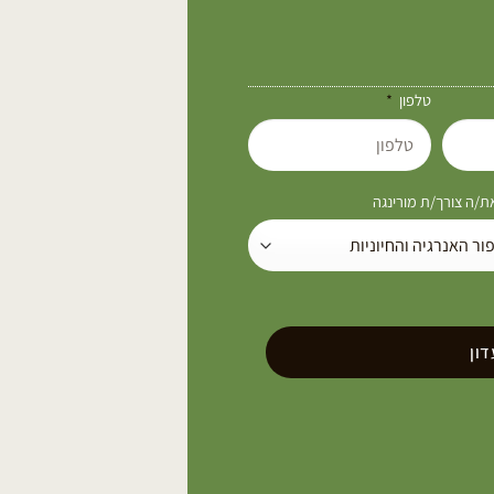
טלפון
/ה צורך/ת מורינגה
ון