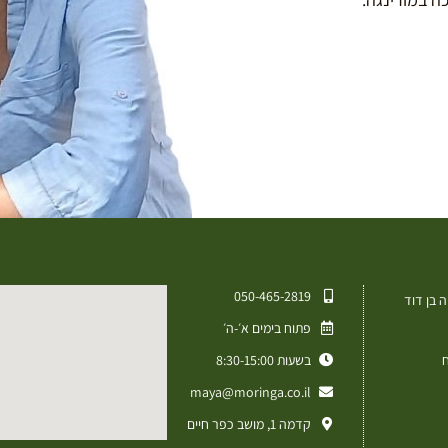
050-465-2819⁩
 בן דוד
פתוח בימים א׳-ה׳
ח
בשעות 8:30-15:00
maya@moringa.co.il
קדמה 1, מושב כפר חיים