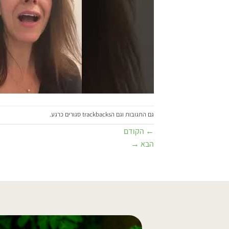
גם התגובות וגם הtrackbacks סגורים כרגע.
←
הקודם
הבא
→