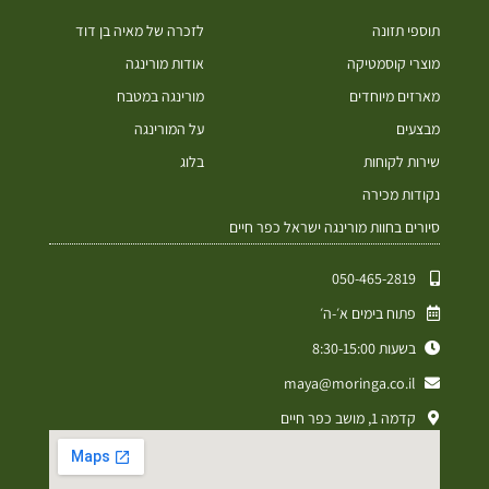
תוספי תזונה
לזכרה של מאיה בן דוד
מוצרי קוסמטיקה
אודות מורינגה
מארזים מיוחדים
מורינגה במטבח
מבצעים
על המורינגה
שירות לקוחות
בלוג
נקודות מכירה
סיורים בחוות מורינגה ישראל כפר חיים
050-465-2819⁩
פתוח בימים א׳-ה׳
בשעות 8:30-15:00
maya@moringa.co.il
קדמה 1, מושב כפר חיים