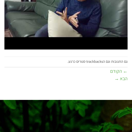
גם התגובות וגם הtrackbacks סגורים כרגע.
←
הקודם
הבא
→