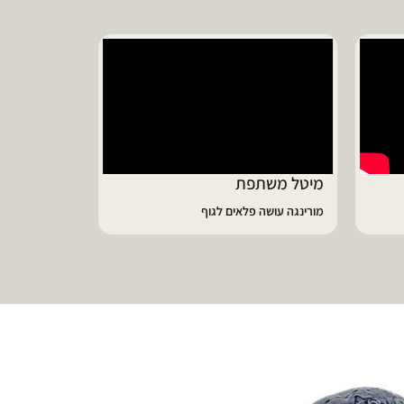
יונית ממליצ
על נפלאות שמן
מיטל משתפת
מורינגה עושה פלאים לגוף