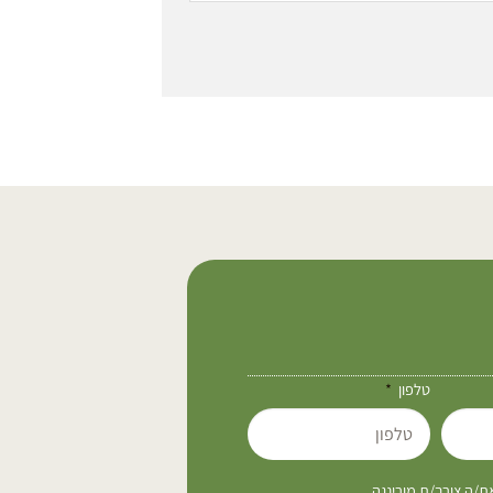
טלפון
/ה צורך/ת מורינגה