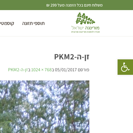
משלוח חינם בכל הזמנה מעל 299 ₪
תוספי תזונה
קוסמטי
זן-ה-PKM2
פתח סרגל נגישות
פורסם
05/01/2017
ב
768 × 1024
ב
זן-ה-PKM2