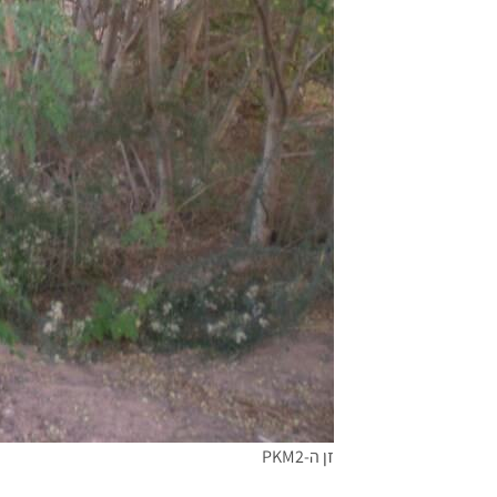
זן ה-PKM2