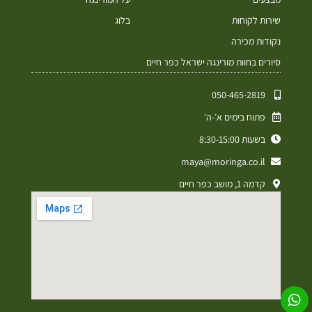
שירות לקוחות
בלוג
נקודות מכירה
סיורים בחוות מורינגה ישראל כפר חיים
050-465-2819⁩
פתוח בימים א׳-ה׳
בשעות 8:30-15:00
maya@moringa.co.il
קדמה 1, מושב כפר חיים