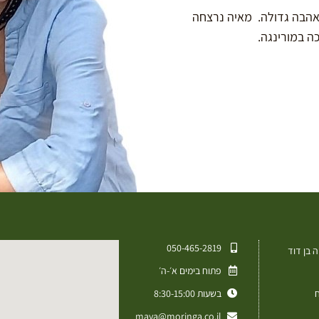
באהבה גדולה. מאיה נרצחה
050-465-2819⁩
 בן דוד
פתוח בימים א׳-ה׳
ח
בשעות 8:30-15:00
maya@moringa.co.il