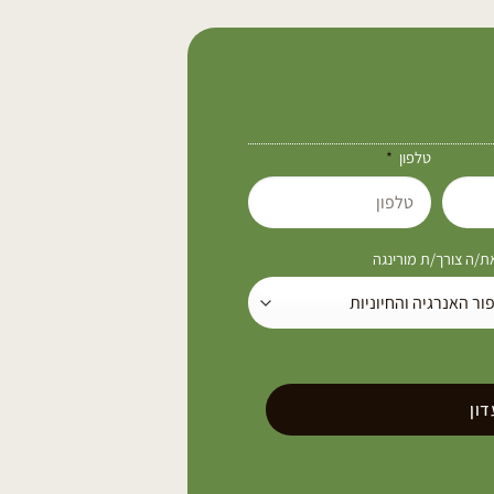
טלפון
/ה צורך/ת מורינגה
ון