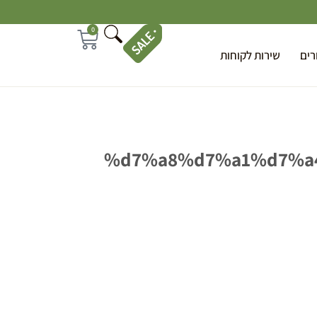
0
רים
שירות לקוחות
%d7%a8%d7%a1%d7%a4