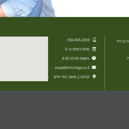
050-465-2819⁩
 בן דוד
פתוח בימים א׳-ה׳
ח
בשעות 8:30-15:00
maya@moringa.co.il
קדמה 1, מושב כפר חיים
מד