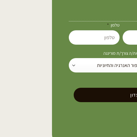
טלפון
/ה צורך/ת מורינגה
ון