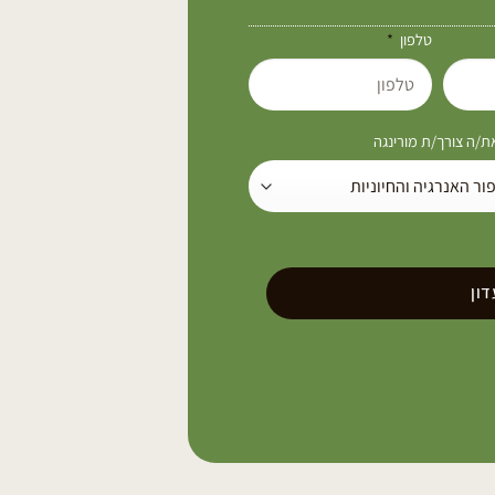
טלפון
/ה צורך/ת מורינגה
ון