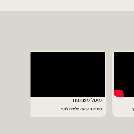
יונית ממליצ
על נפלאות שמן
מיטל משתפת
מורינגה עושה פלאים לגוף