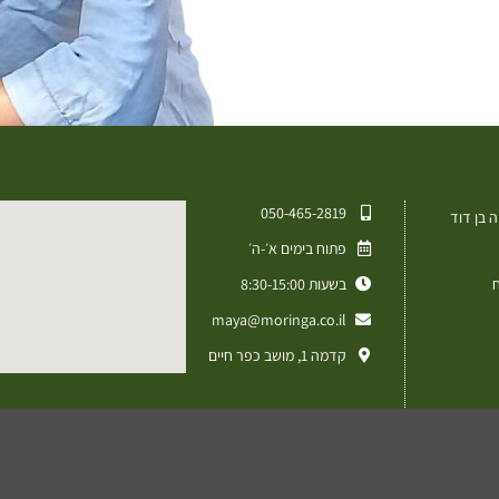
050-465-2819⁩
 בן דוד
פתוח בימים א׳-ה׳
ח
בשעות 8:30-15:00
maya@moringa.co.il
קדמה 1, מושב כפר חיים