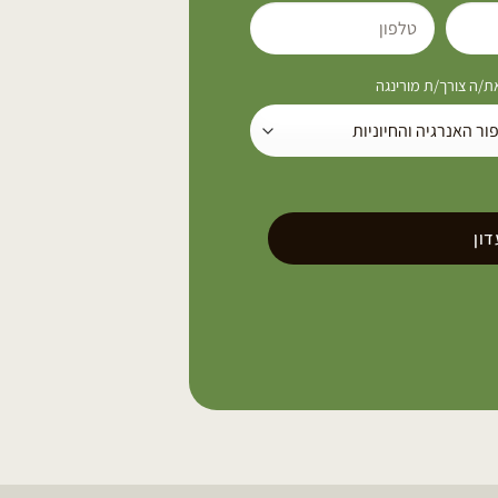
/ה צורך/ת מורינגה
ון