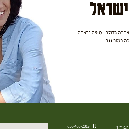
 ישראל
באהבה גדולה. מאיה נרצחה
050-465-2819⁩
 בן דוד