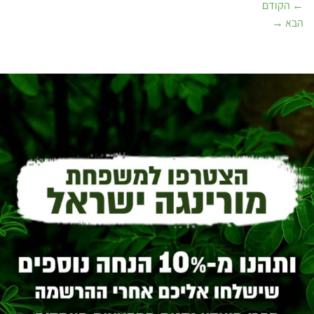
←
הקודם
הבא
→