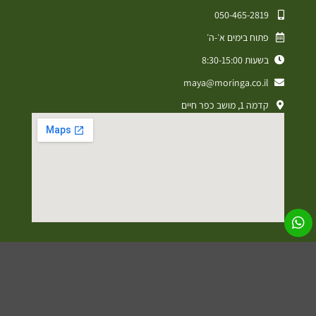
050-465-2819⁩
פתוח בימים א׳-ה׳
בשעות 8:30-15:00
maya@moringa.co.il
קדמה 1, מושב כפר חיים
מדיניות פרטיות
תקנון אתר
הצהרת נגישות
עיצוב ופיתוח אתרים