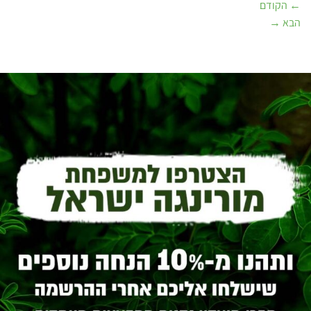
←
הקודם
הבא
→