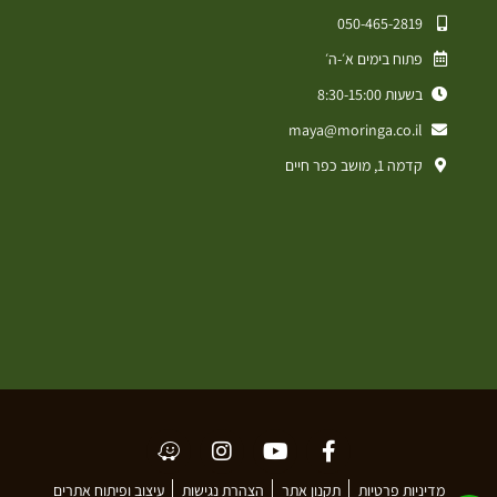
050-465-2819⁩
פתוח בימים א׳-ה׳
בשעות 8:30-15:00
maya@moringa.co.il
קדמה 1, מושב כפר חיים
מדיניות פרטיות
תקנון אתר
הצהרת נגישות
עיצוב ופיתוח אתרים