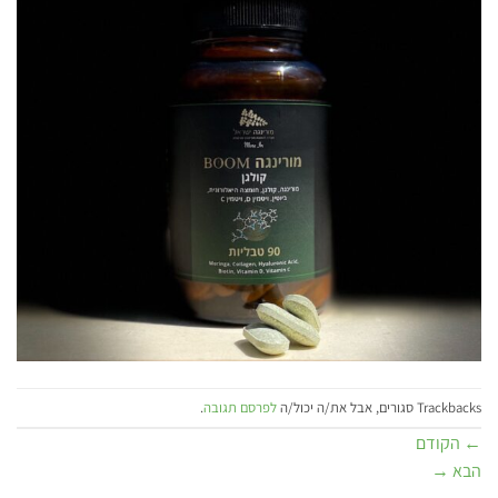
Trackbacks סגורים, אבל את/ה יכול/ה
לפרסם תגובה
.
←
הקודם
הבא
→