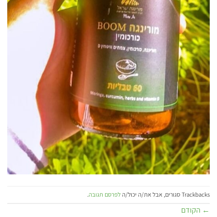
Trackbacks סגורים, אבל את/ה יכול/ה
לפרסם תגובה
.
←
הקודם