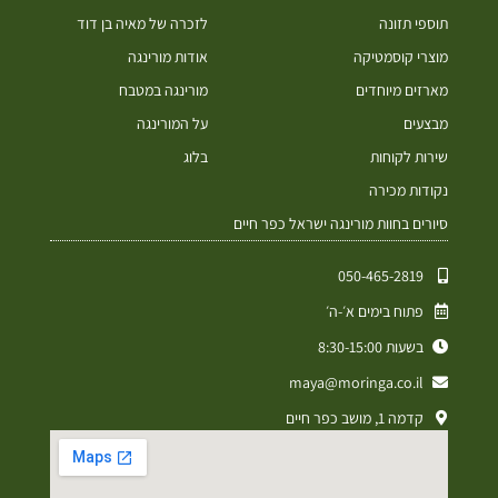
תוספי תזונה
לזכרה של מאיה בן דוד
מוצרי קוסמטיקה
אודות מורינגה
מארזים מיוחדים
מורינגה במטבח
מבצעים
על המורינגה
שירות לקוחות
בלוג
נקודות מכירה
סיורים בחוות מורינגה ישראל כפר חיים
050-465-2819⁩
פתוח בימים א׳-ה׳
בשעות 8:30-15:00
maya@moringa.co.il
קדמה 1, מושב כפר חיים