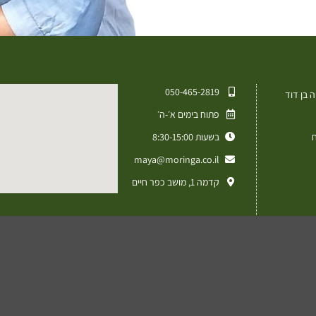
050-465-2819⁩
 בן דוד
פתוח בימים א׳-ה׳
ח
בשעות 8:30-15:00
maya@moringa.co.il
קדמה 1, מושב כפר חיים
מד